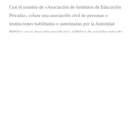
Con el nombre de «Asociación de Institutos de Educación
Privada», créase una asociación civil de personas o
instituciones habilitadas o autorizadas por la Autoridad
Pública para impartir enseñanza pública de gestión privada.
Noticias
Eventos
Instituciones Asociados
Contacto
© 2026 AIDEP. Todos los derechos reservados. Desarrollo web:
4enRED
secretaria@aidep.edu.uy