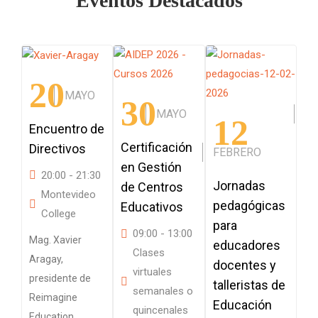
Eventos Destacados
20
MAYO
30
MAYO
F
12
Encuentro de
Certificación
Jo
Directivos
FEBRERO
en Gestión
pe
20:00 - 21:30
Jornadas
de Centros
pa
Montevideo
pedagógicas
Educativos
de
College
para
di
09:00 - 13:00
Mag. Xavier
educadores
co
Clases
Aragay,
docentes y
virtuales
presidente de
talleristas de
semanales o
Reimagine
Educación
quincenales
Education.