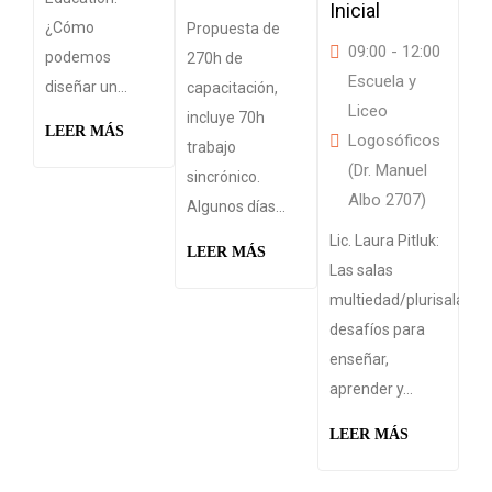
Inicial
¿Cómo
Propuesta de
09:00 - 12:00
podemos
270h de
Escuela y
diseñar un...
capacitación,
Liceo
incluye 70h
Lic
LEER MÁS
Logosóficos
trabajo
Los
(Dr. Manuel
sincrónico.
co
Albo 2707)
Algunos días...
re
la
Lic. Laura Pitluk:
LEER MÁS
ins
Las salas
multiedad/plurisalas:
LE
desafíos para
enseñar,
aprender y...
LEER MÁS