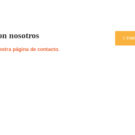
on nosotros
FOR
stra página de contacto.
Con el nombre de «Asociación de Institutos de Educación Privada»,
una asociación civil de personas o instituciones habilitadas o autori
por la Autoridad Pública para impartir enseñanza pública de gestión
privada.